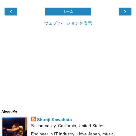
‹
›
ホーム
ウェブ バージョンを表示
About Me
Shunji Kawabata
Silicon Valley, California, United States
Engineer in IT industry. I love Japan, music,