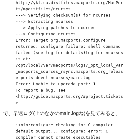
http://ykf.ca.distfiles.macports.org/MacPor
ts/mpdistfiles/ncurses
---> Verifying checksum(s) for ncurses
---> Extracting ncurses
---> Applying patches to ncurses
---> Configuring ncurses
Error: Target org.macports.configure
returned: configure failure: shell command
failed (see log for details)
Log for ncurses
is at:
/opt/local/var/macports/logs/_opt_local_var
_macports_sources_rsync.macports.org_releas
e_ports_devel_ncurses/main.log
Error: Unable to upgrade port: 1
To report a bug, see
<http://guide.macports.org/#project.tickets
>
で、早速ログ(上のなかの
main.logね)を見てみると、
:info:configure checking for C compiler
default output... configure: error: C
compiler cannot create executables