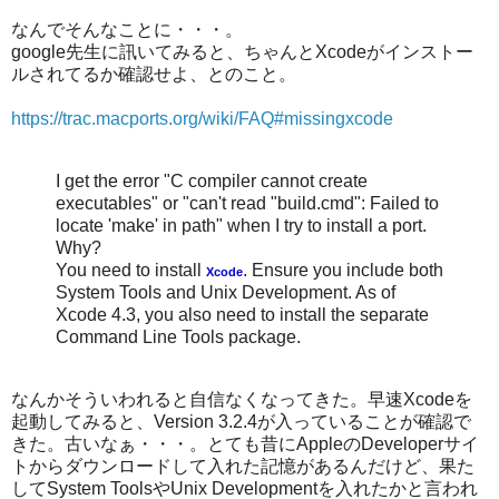
なんでそんなことに・・・。
google先生に訊いてみると、ちゃんとXcodeがインストー
ルされてるか確認せよ、とのこと。
https://trac.macports.org/wiki/FAQ#missingxcode
I get the error "C compiler cannot create
executables" or "can't read "build.cmd": Failed to
locate 'make' in path" when I try to install a port.
Why?
You need to install
. Ensure you include both
Xcode
System Tools and Unix Development. As of
Xcode 4.3, you also need to install the separate
Command Line Tools package.
なんかそういわれると自信なくなってきた。早速Xcodeを
起動してみると、Version 3.2.4が入っていることが確認で
きた。古いなぁ・・・。とても昔にAppleのDeveloperサイ
トからダウンロードして入れた記憶があるんだけど、果た
してSystem ToolsやUnix Developmentを入れたかと言われ