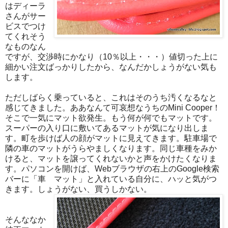
はディーラ
さんがサー
ビスでつけ
てくれそう
なものなん
ですが、交渉時にかなり（10％以上・・・）値切った上に
細かい注文ばっかりしたから、なんだかしょうがない気も
します。
ただしばらく乗っていると、これはそのうち汚くなるなと
感じてきました。ああなんて可哀想なうちのMini Cooper！
そこで一気にマット欲発生。もう何が何でもマットです。
スーパーの入り口に敷いてあるマットが気になり出しま
す。町を歩けば人の顔がマットに見えてきます。駐車場で
隣の車のマットがうらやましくなります。同じ車種をみか
けると、マットを譲ってくれないかと声をかけたくなりま
す。パソコンを開けば、Webブラウザの右上のGoogle検索
バーに「車 マット」と入れている自分に、ハッと気がつ
きます。しょうがない、買うしかない。
そんななか