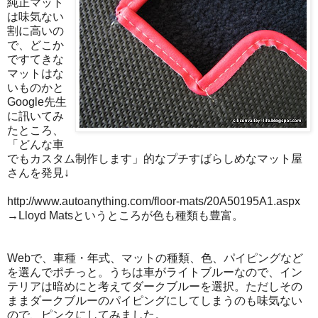
純正マット
は味気ない
割に高いの
で、どこか
ですてきな
マットはな
いものかと
Google先生
に訊いてみ
たところ、
「どんな車
でもカスタム制作します」的なプチすばらしめなマット屋
さんを発見↓
http://www.autoanything.com/floor-mats/20A50195A1.aspx
→Lloyd Matsというところが色も種類も豊富。
Webで、車種・年式、マットの種類、色、パイピングなど
を選んでポチっと。うちは車がライトブルーなので、イン
テリアは暗めにと考えてダークブルーを選択。ただしその
ままダークブルーのパイピングにしてしまうのも味気ない
ので、ピンクにしてみました。