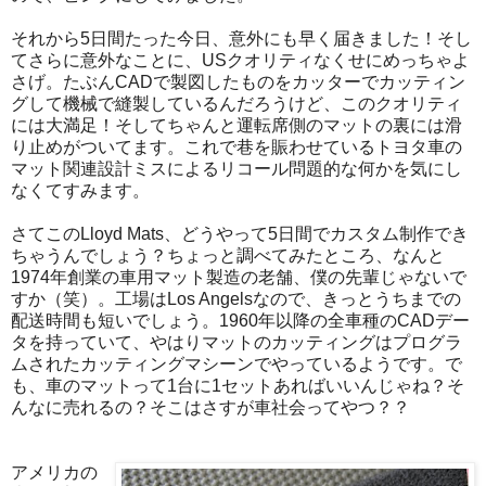
それから5日間たった今日、意外にも早く届きました！そし
てさらに意外なことに、USクオリティなくせにめっちゃよ
さげ。たぶんCADで製図したものをカッターでカッティン
グして機械で縫製しているんだろうけど、このクオリティ
には大満足！そしてちゃんと運転席側のマットの裏には滑
り止めがついてます。これで巷を賑わせているトヨタ車の
マット関連設計ミスによるリコール問題的な何かを気にし
なくてすみます。
さてこのLloyd Mats、どうやって5日間でカスタム制作でき
ちゃうんでしょう？ちょっと調べてみたところ、なんと
1974年創業の車用マット製造の老舗、僕の先輩じゃないで
すか（笑）。工場はLos Angelsなので、きっとうちまでの
配送時間も短いでしょう。1960年以降の全車種のCADデー
タを持っていて、やはりマットのカッティングはプログラ
ムされたカッティングマシーンでやっているようです。で
も、車のマットって1台に1セットあればいいんじゃね？そ
んなに売れるの？そこはさすが車社会ってやつ？？
アメリカの