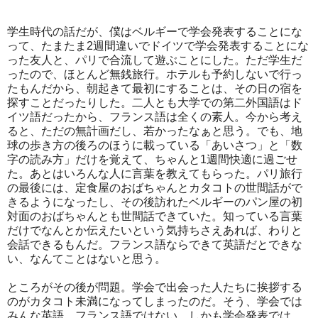
学生時代の話だが、僕はベルギーで学会発表することにな
って、たまたま2週間違いでドイツで学会発表することにな
った友人と、パリで合流して遊ぶことにした。ただ学生だ
ったので、ほとんど無銭旅行。ホテルも予約しないで行っ
たもんだから、朝起きて最初にすることは、その日の宿を
探すことだったりした。二人とも大学での第二外国語はド
イツ語だったから、フランス語は全くの素人。今から考え
ると、ただの無計画だし、若かったなぁと思う。でも、地
球の歩き方の後ろのほうに載っている「あいさつ」と「数
字の読み方」だけを覚えて、ちゃんと1週間快適に過ごせ
た。あとはいろんな人に言葉を教えてもらった。パリ旅行
の最後には、定食屋のおばちゃんとカタコトの世間話がで
きるようになったし、その後訪れたベルギーのパン屋の初
対面のおばちゃんとも世間話できていた。知っている言葉
だけでなんとか伝えたいという気持ちさえあれば、わりと
会話できるもんだ。フランス語ならできて英語だとできな
い、なんてことはないと思う。
ところがその後が問題。学会で出会った人たちに挨拶する
のがカタコト未満になってしまったのだ。そう、学会では
みんな英語、フランス語ではない。しかも学会発表では、