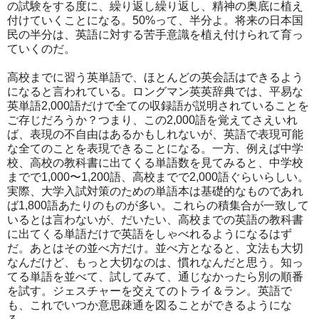
の試験をする度に、繰り返し繰り返し、精神の奥底に植え
付けていくことになる。50%って、半分よ。将来の日本国
民の半分は、英語に対する苦手意識を植え付けられて育っ
ていくのだ。
高校までに習う英単語で、ほとんどの英会話はできるよう
になると言われている。ロングマン英英辞典では、平易な
英単語2,000語だけで全ての収録語が説明されていることを
ご存じだろうか？つまり、この2,000語を覚えてさえいれ
ば、表現の不自由はあるかもしれないが、英語で表現可能
な全てのことを表現できることになる。一方、例えば中学
校、高校の教科書に出てくる単語数を見てみると、中学校
までで1,000〜1,200語、高校までで2,000語ぐらいらしい。
実際、大学入試対策のための単語本は基礎的なものであれ
ば1,800語あたりのものが多い。これらの積集合が一致して
いるとは言わないが、だいたい、高校までの英語の教科書
に出てくる単語だけで英語をしゃべれるようになるはず
だ。あとはその並べ方だけ。並べ方となると、文法も大切
なんだけど、もっと大切なのは、慣れなんだと思う。知っ
てる単語を並べて、試してみて、通じなかったら別の順番
を試す。ジェスチャーを交えてのトライ＆ラン。英語で
も、これでいつか意思疎通を図ることができるようにな