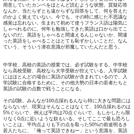
用意していたカンペをほとんど読むような状態。質疑応答
なんか、当たらずとも遠からずな回答をして、何を答えた
のかよく覚えていない。今でも、その時に感じた不思議な
感覚は忘れない。生まれて初めて使うフランス語は陽気に
しゃべれるのに、何年も勉強してきた英語は口から出てこ
ないのだ。英語をしゃべると間違えるんじゃないか、間違
った英語をしゃべることはとても恥ずかしいことだ、なん
ていう、そういう潜在意識が邪魔していたんだと思う。
中学校、高校の英語の授業では、必ず試験をする。中学校
なら高校受験、高校なら大学受験が控えている。入学試験
にはほとんどの場合に英語の試験が含まれているので、入
学試験に合格するために、その他大勢の日本の若者たちと
英語の試験の点数で戦うことになる。
その試験。みんなが100点採れるんなら特に大きな問題には
ならないが、現実はそんなことはなくて、100点採れるのは
5%ぐらいで、例えば平均は70点ぐらいで、もしかしたら限
りなく0点に近いような奴もいる。そしてここで最も恐ろし
いことは、平均点よりも下の点を取った50%の前途明るき
若人たちに、「俺って英語できねー」という意識を、英語